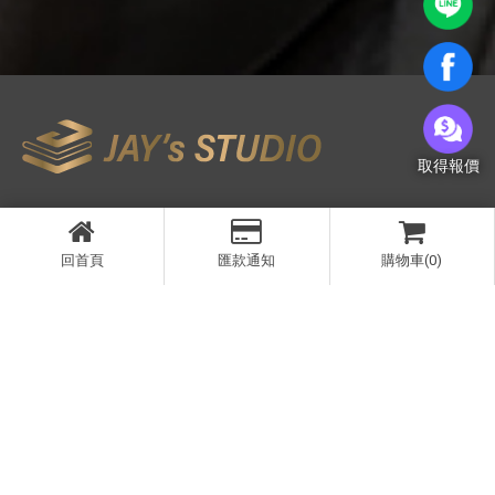
取得報價
首頁
取得報價
立即下單
服務項目
作品案例
回首頁
匯款通知
購物車(0)
經典案例
常見問題
聯絡我們
04-23590956
@JAY3D
jay3dstudio@gmail.com
台中市南屯區保安十街35號
週一～週五 AM09:00-PM18:00